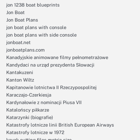
jon 1238 boat blueprints
Jon Boat
Jon Boat Plans
jon boat plans with console
jon boat plans with side console
jonboat.net
jonboatplans.com
Kanadyjskie animowane filmy pełnometrażowe
Kandydaci na urząd prezydenta Słowacji
Kantakuzeni
Kanton Wiltz
Kapitanowie lotnictwa II Rzeczypospolitej
Karaczajo-Czerkiesja
Kardynałowie z nominacji Piusa VII
Katalońscy piłkarze
Katarzynki (biografie)
Katastrofy lotnicze linii British European Airways
Katastrofy lotnicze w 1972
kayak cutting files metric size