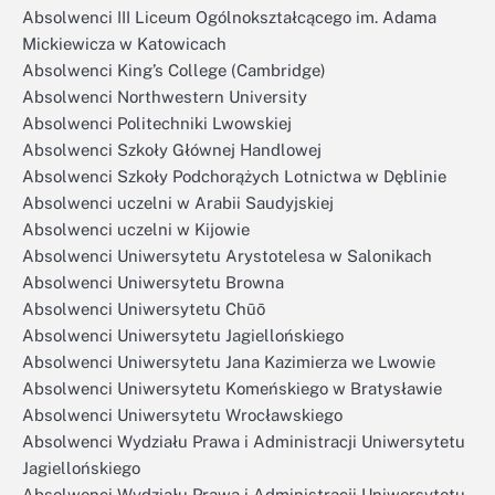
Absolwenci III Liceum Ogólnokształcącego im. Adama
Mickiewicza w Katowicach
Absolwenci King’s College (Cambridge)
Absolwenci Northwestern University
Absolwenci Politechniki Lwowskiej
Absolwenci Szkoły Głównej Handlowej
Absolwenci Szkoły Podchorążych Lotnictwa w Dęblinie
Absolwenci uczelni w Arabii Saudyjskiej
Absolwenci uczelni w Kijowie
Absolwenci Uniwersytetu Arystotelesa w Salonikach
Absolwenci Uniwersytetu Browna
Absolwenci Uniwersytetu Chūō
Absolwenci Uniwersytetu Jagiellońskiego
Absolwenci Uniwersytetu Jana Kazimierza we Lwowie
Absolwenci Uniwersytetu Komeńskiego w Bratysławie
Absolwenci Uniwersytetu Wrocławskiego
Absolwenci Wydziału Prawa i Administracji Uniwersytetu
Jagiellońskiego
Absolwenci Wydziału Prawa i Administracji Uniwersytetu