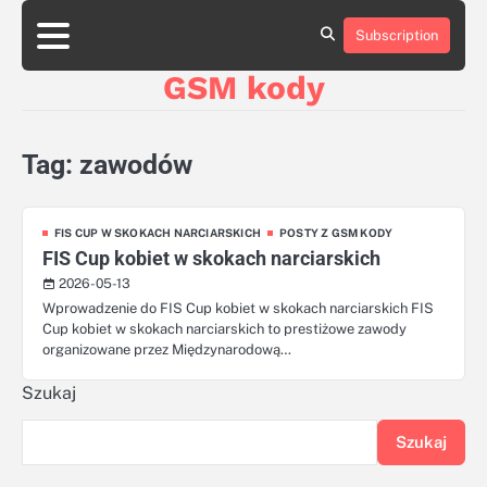
Skip
aluminumboatplans.com
aluminumboatplans.com
to
Subscription
Strona
Strona
Blog
Blog
Kategorie
Kategorie
Kontakt
Kontakt
czekoladkizlogo.pl
czekoladkizlogo.pl
content
główna
główna
GSM kody
dobra-
dobra-
dieta.pl
dieta.pl
opakowania-
opakowania-
reklamowe.pl
reklamowe.pl
Tag:
zawodów
plywoodboatplans.com
plywoodboatplans.com
Strony
Strony
ujednoznaczniające
ujednoznaczniające
FIS CUP W SKOKACH NARCIARSKICH
POSTY Z GSM KODY
FIS Cup kobiet w skokach narciarskich
2026-05-13
Wprowadzenie do FIS Cup kobiet w skokach narciarskich FIS
Cup kobiet w skokach narciarskich to prestiżowe zawody
organizowane przez Międzynarodową…
Szukaj
Szukaj