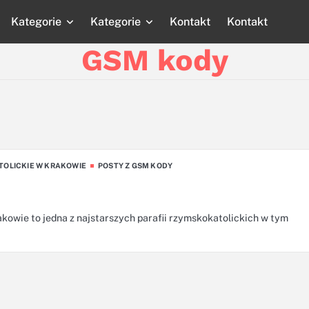
Kategorie
Kategorie
Kontakt
Kontakt
Strona
Strona
Blog
Blog
Katego
główna
główna
GSM kody
TOLICKIE W KRAKOWIE
POSTY Z GSM KODY
rakowie to jedna z najstarszych parafii rzymskokatolickich w tym