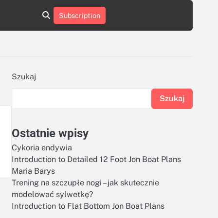
aluminumboatplans.com
aluminumboatplans.com
Subscription
rie
Kategorie
Kontakt
Kontakt
czekoladkizlogo.pl
czekoladkizlogo.pl
dobra-
dobra-
dieta.pl
dieta.pl
opakowania-
opakowania-
reklamowe.pl
reklamowe.pl
plywoodboatplans.com
plywoodboatplans.com
Szukaj
Strony
Strony
ujednoznaczniające
ujednoznaczniające
Szukaj
Ostatnie wpisy
Cykoria endywia
Introduction to Detailed 12 Foot Jon Boat Plans
Maria Barys
Trening na szczupłe nogi – jak skutecznie
modelować sylwetkę?
Introduction to Flat Bottom Jon Boat Plans