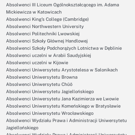
Absolwenci III Liceum Ogólnokształcącego im. Adama
Mickiewicza w Katowicach
Absolwenci King’s College (Cambridge)
Absolwenci Northwestern University
Absolwenci Politechniki Lwowskiej
Absolwenci Szkoły Głównej Handlowej
Absolwenci Szkoły Podchorążych Lotnictwa w Dęblinie
Absolwenci uczelni w Arabii Saudyjskiej
Absolwenci uczelni w Kijowie
Absolwenci Uniwersytetu Arystotelesa w Salonikach
Absolwenci Uniwersytetu Browna
Absolwenci Uniwersytetu Chūō
Absolwenci Uniwersytetu Jagiellońskiego
Absolwenci Uniwersytetu Jana Kazimierza we Lwowie
Absolwenci Uniwersytetu Komeńskiego w Bratysławie
Absolwenci Uniwersytetu Wrocławskiego
Absolwenci Wydziału Prawa i Administracji Uniwersytetu
Jagiellońskiego
Absolwenci Wydziału Prawa i Administracji Uniwersytetu