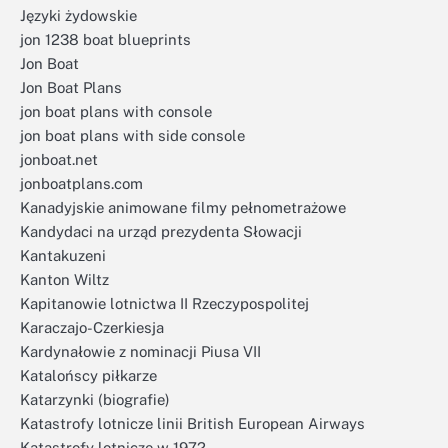
Języki żydowskie
jon 1238 boat blueprints
Jon Boat
Jon Boat Plans
jon boat plans with console
jon boat plans with side console
jonboat.net
jonboatplans.com
Kanadyjskie animowane filmy pełnometrażowe
Kandydaci na urząd prezydenta Słowacji
Kantakuzeni
Kanton Wiltz
Kapitanowie lotnictwa II Rzeczypospolitej
Karaczajo-Czerkiesja
Kardynałowie z nominacji Piusa VII
Katalońscy piłkarze
Katarzynki (biografie)
Katastrofy lotnicze linii British European Airways
Katastrofy lotnicze w 1972