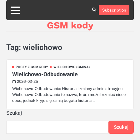
Skip
aluminumboatplans.com
aluminumboatplans.com
to
Subscription
Strona
Strona
Blog
Blog
Kategorie
Kategorie
Kontakt
Kontakt
czekoladkizlogo.pl
czekoladkizlogo.pl
content
główna
główna
GSM kody
dobra-
dobra-
dieta.pl
dieta.pl
opakowania-
opakowania-
reklamowe.pl
reklamowe.pl
Tag:
wielichowo
plywoodboatplans.com
plywoodboatplans.com
Strony
Strony
ujednoznaczniające
ujednoznaczniające
POSTY Z GSM KODY
WIELICHOWO (GMINA)
Wielichowo-Odbudowanie
2026-02-25
Wielichowo-Odbudowanie: Historia i zmiany administracyjne
Wielichowo-Odbudowanie to nazwa, która może brzmieć nieco
obco, jednak kryje się za nią bogata historia…
Szukaj
Szukaj