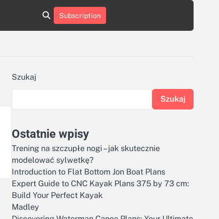
aluminumboatplans.com
aluminumboatplans.com
Subscription
rie
Kategorie
Kontakt
Kontakt
czekoladkizlogo.pl
czekoladkizlogo.pl
dobra-
dobra-
dieta.pl
dieta.pl
opakowania-
opakowania-
reklamowe.pl
reklamowe.pl
plywoodboatplans.com
plywoodboatplans.com
Szukaj
Strony
Strony
ujednoznaczniające
ujednoznaczniające
Szukaj
Ostatnie wpisy
Trening na szczupłe nogi – jak skutecznie
modelować sylwetkę?
Introduction to Flat Bottom Jon Boat Plans
Expert Guide to CNC Kayak Plans 375 by 73 cm:
Build Your Perfect Kayak
Madley
Discovering Waterman Canoe Plans: Your Ultimate