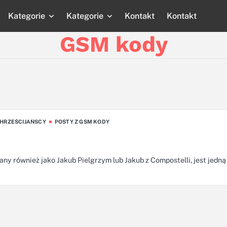
Kategorie
Kategorie
Kontakt
Kontakt
Strona
Strona
Blog
Blog
Katego
główna
główna
GSM kody
HRZEŚCIJAŃSCY
POSTY Z GSM KODY
y również jako Jakub Pielgrzym lub Jakub z Compostelli, jest jedną