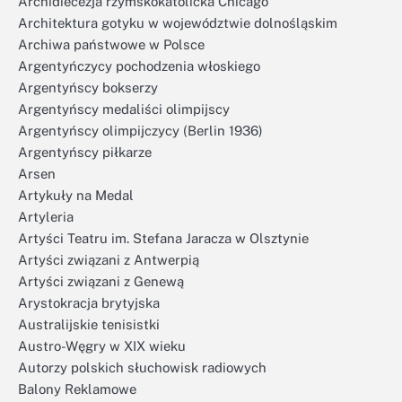
Archidiecezja rzymskokatolicka Chicago
Architektura gotyku w województwie dolnośląskim
Archiwa państwowe w Polsce
Argentyńczycy pochodzenia włoskiego
Argentyńscy bokserzy
Argentyńscy medaliści olimpijscy
Argentyńscy olimpijczycy (Berlin 1936)
Argentyńscy piłkarze
Arsen
Artykuły na Medal
Artyleria
Artyści Teatru im. Stefana Jaracza w Olsztynie
Artyści związani z Antwerpią
Artyści związani z Genewą
Arystokracja brytyjska
Australijskie tenisistki
Austro-Węgry w XIX wieku
Autorzy polskich słuchowisk radiowych
Balony Reklamowe