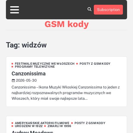
Skip
aluminumboatplans.com
to
Subscription
Strona
Blog
Kategorie
Kontakt
czekoladkizlogo.pl
content
główna
GSM kody
dobra-
dieta.pl
opakowania-
reklamowe.pl
Tag:
widzów
plywoodboatplans.com
boatplans.eu
FESTIWALE MUZYCZNE WE WŁOSZECH
POSTY Z GSM KODY
PROGRAMY TELEWIZYJNE
Canzonissima
2026-05-30
Canzonissima – Ikona Muzyki Włoskiej Canzonissima to jeden z
najbardziej rozpoznawalnych programów muzycznych we
Włoszech, który miał swoje najlepsze lata…
AMERYKAŃSKIE AKTORKI FILMOWE
POSTY Z GSM KODY
URODZENI W 1922
ZMARLI W 1996
Audrey Meadows