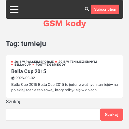
Skip
aluminumboatplans.com
to
Subscription
Strona
Blog
Kategorie
Kontakt
czekoladkizlogo.pl
content
główna
GSM kody
dobra-
dieta.pl
opakowania-
reklamowe.pl
Tag:
turnieju
plywoodboatplans.com
boatplans.eu
2015 W POLSKIM SPORCIE
2015 W TENISIE ZIEMNYM
BELLA CUP
POSTY Z GSM KODY
Bella Cup 2015
2026-02-02
Bella Cup 2015 Bella Cup 2015 to jeden z ważnych turniejów na
polskiej scenie tenisowej, który odbył się w dniach…
Szukaj
Szukaj