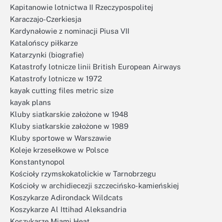
Kapitanowie lotnictwa II Rzeczypospolitej
Karaczajo-Czerkiesja
Kardynałowie z nominacji Piusa VII
Katalońscy piłkarze
Katarzynki (biografie)
Katastrofy lotnicze linii British European Airways
Katastrofy lotnicze w 1972
kayak cutting files metric size
kayak plans
Kluby siatkarskie założone w 1948
Kluby siatkarskie założone w 1989
Kluby sportowe w Warszawie
Koleje krzesełkowe w Polsce
Konstantynopol
Kościoły rzymskokatolickie w Tarnobrzegu
Kościoły w archidiecezji szczecińsko-kamieńskiej
Koszykarze Adirondack Wildcats
Koszykarze Al Ittihad Aleksandria
Koszykarze Miami Heat