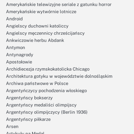
Amerykańskie telewizyjne seriale z gatunku horror
Amerykańskie wytwórnie lotnicze
Android
Angielscy duchowni katoliccy
Angielscy męczennicy chrześcijańscy
Ankwiczowie herbu Abdank
Antymon
Antynagrody
Apostołowie
Archidiecezja rzymskokatolicka Chicago
Architektura gotyku w województwie dolnośląskim
Archiwa państwowe w Polsce
Argentyńczycy pochodzenia włoskiego
Argentyńscy bokserzy
Argentyńscy medaliści olimpijscy
Argentyńscy olimpijczycy (Berlin 1936)
Argentyńscy piłkarze
Arsen
Artykuły na Medal