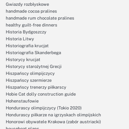
Gwiazdy rozbłyskowe
handmade cocoa pralines
handmade rum chocolate pralines
healthy guilt-free dinners
Historia Bydgoszczy
Historia Litwy
Historiografia krucjat
Historiografia Skanderbega
Historycy krucjat
Historycy starożytnej Grecji
Hiszpańscy olimpijczycy
Hiszpańscy szermierze
Hiszpańscy trenerzy piłkarscy
Hobie Cat dolly construction guide
Hohenstaufowie
Hondurascy olimpijczycy (Tokio 2020)
Hondurascy piłkarze na igrzyskach olimpijskich
Honorowi obywatele Krakowa (zabór austriacki)
houseboat plans