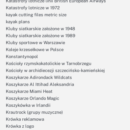
Katastrofy lotnicze linii British European Airways
Katastrofy lotnicze w 1972
kayak cutting files metric size
kayak plans
Kluby siatkarskie założone w 1948
Kluby siatkarskie założone w 1989
Kluby sportowe w Warszawie
Koleje krzesełkowe w Polsce
Konstantynopol
Kościoły rzymskokatolickie w Tarnobrzegu
Kościoły w archidiecezji szczecińsko-kamieńskiej
Koszykarze Adirondack Wildcats
Koszykarze Al Ittihad Aleksandria
Koszykarze Miami Heat
Koszykarze Orlando Magic
Koszykówka w Irlandii
Krautrock (grupy muzyczne)
Krówka reklamowa
Krówka z logo