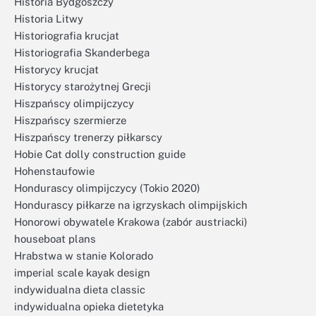
Historia Bydgoszczy
Historia Litwy
Historiografia krucjat
Historiografia Skanderbega
Historycy krucjat
Historycy starożytnej Grecji
Hiszpańscy olimpijczycy
Hiszpańscy szermierze
Hiszpańscy trenerzy piłkarscy
Hobie Cat dolly construction guide
Hohenstaufowie
Hondurascy olimpijczycy (Tokio 2020)
Hondurascy piłkarze na igrzyskach olimpijskich
Honorowi obywatele Krakowa (zabór austriacki)
houseboat plans
Hrabstwa w stanie Kolorado
imperial scale kayak design
indywidualna dieta classic
indywidualna opieka dietetyka