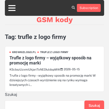
Skip
aluminumboatplans.com
aluminumboatplans.com
to
Subscription
Strona
Strona
Blog
Blog
Kategorie
Kategorie
Kontakt
Kontakt
czekoladkizlogo.pl
czekoladkizlogo.pl
content
główna
główna
GSM kody
dobra-
dobra-
dieta.pl
dieta.pl
opakowania-
opakowania-
reklamowe.pl
reklamowe.pl
Tag:
trufle z logo firmy
plywoodboatplans.com
plywoodboatplans.com
Strony
Strony
ujednoznaczniające
ujednoznaczniające
KROWKIZLOGO.PL
TRUFLE Z LOGO FIRMY
Trufle z logo firmy – wyjątkowy sposób na
promocję marki
2026-05-15
KScbszUzxmiUkjariTxNEDIuldopMW
Trufle z logo firmy – wyjątkowy sposób na promocję marki W
dzisiejszych czasach wyróżnienie się na rynku wymaga
kreatywnych i…
Szukaj
Szukaj