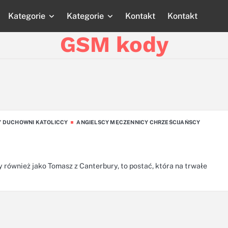
Kategorie
Kategorie
Kontakt
Kontakt
Strona
Strona
Blog
Blog
Katego
główna
główna
GSM kody
Y DUCHOWNI KATOLICCY
ANGIELSCY MĘCZENNICY CHRZEŚCIJAŃSCY
 również jako Tomasz z Canterbury, to postać, która na trwałe