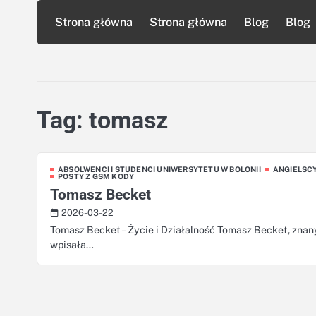
Skip
Strona główna
Strona główna
Blog
Blog
to
content
Tag:
tomasz
ABSOLWENCI I STUDENCI UNIWERSYTETU W BOLONII
ANGIELSC
POSTY Z GSM KODY
Tomasz Becket
2026-03-22
Tomasz Becket – Życie i Działalność Tomasz Becket, znany
wpisała…