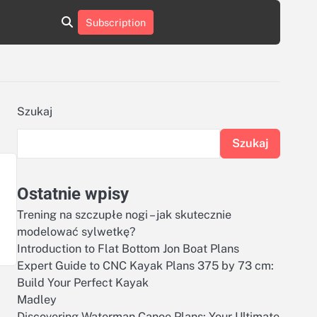
aluminumboatplans.com
aluminumboatplans.com
Subscription
rie
Kategorie
Kontakt
Kontakt
czekoladkizlogo.pl
czekoladkizlogo.pl
dobra-
dobra-
dieta.pl
dieta.pl
opakowania-
opakowania-
reklamowe.pl
reklamowe.pl
plywoodboatplans.com
plywoodboatplans.com
Szukaj
Strony
Strony
ujednoznaczniające
ujednoznaczniające
Szukaj
Ostatnie wpisy
Trening na szczupłe nogi – jak skutecznie
modelować sylwetkę?
Introduction to Flat Bottom Jon Boat Plans
Expert Guide to CNC Kayak Plans 375 by 73 cm:
Build Your Perfect Kayak
Madley
Discovering Waterman Canoe Plans: Your Ultimate