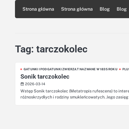
Skip
Strona główna
Strona główna
Blog
Blog
to
content
Tag:
tarczokolec
GATUNKI I PODGATUNKI ZWIERZĄT NAZWANE W 1835 ROKU
PLU
Sonik tarczokolec
2026-03-14
Wstęp Sonik tarczokolec (Metatropis rufescens) to inter
różnoskrzydłych i rodziny smukleńcowatych. Jego zasi