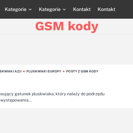
Kategorie
Kategorie
Kontakt
Kontakt
Strona
Strona
Blog
Blog
Katego
główna
główna
GSM kody
SKWIAKI AZJI
PLUSKWIAKI EUROPY
POSTY Z GSM KODY
esujący gatunek pluskwiaka, który należy do podrzędu
ęg występowania…