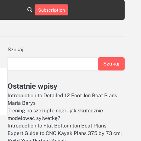
aluminumboatplans.com
aluminumboatplans.com
Subscription
rie
Kategorie
Kontakt
Kontakt
czekoladkizlogo.pl
czekoladkizlogo.pl
dobra-
dobra-
dieta.pl
dieta.pl
opakowania-
opakowania-
reklamowe.pl
reklamowe.pl
plywoodboatplans.com
plywoodboatplans.com
Szukaj
Strony
Strony
ujednoznaczniające
ujednoznaczniające
Szukaj
Ostatnie wpisy
Introduction to Detailed 12 Foot Jon Boat Plans
Maria Barys
Trening na szczupłe nogi – jak skutecznie
modelować sylwetkę?
Introduction to Flat Bottom Jon Boat Plans
Expert Guide to CNC Kayak Plans 375 by 73 cm:
Build Your Perfect Kayak