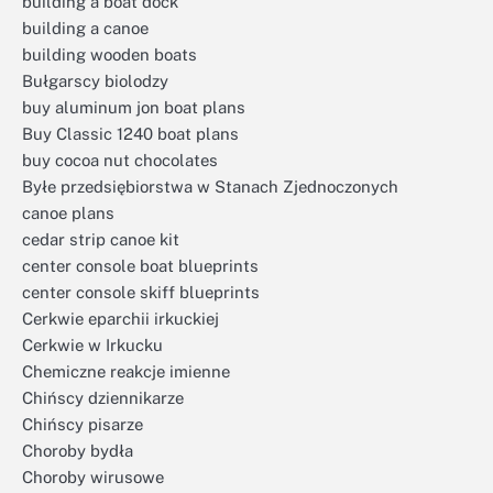
building a boat dock
building a canoe
building wooden boats
Bułgarscy biolodzy
buy aluminum jon boat plans
Buy Classic 1240 boat plans
buy cocoa nut chocolates
Byłe przedsiębiorstwa w Stanach Zjednoczonych
canoe plans
cedar strip canoe kit
center console boat blueprints
center console skiff blueprints
Cerkwie eparchii irkuckiej
Cerkwie w Irkucku
Chemiczne reakcje imienne
Chińscy dziennikarze
Chińscy pisarze
Choroby bydła
Choroby wirusowe