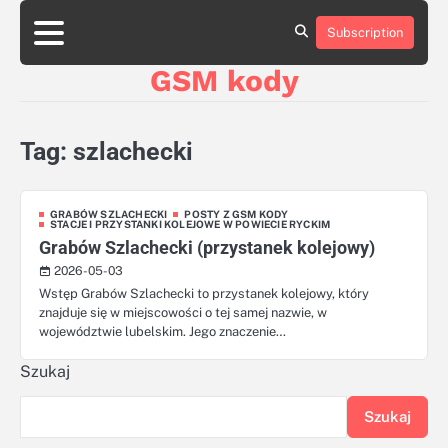
Skip
aluminumboatplans.com
aluminumboatplans.com
to
Subscription
Strona
Strona
Blog
Blog
Kategorie
Kategorie
Kontakt
Kontakt
czekoladkizlogo.pl
czekoladkizlogo.pl
content
główna
główna
GSM kody
dobra-
dobra-
dieta.pl
dieta.pl
opakowania-
opakowania-
reklamowe.pl
reklamowe.pl
Tag:
szlachecki
plywoodboatplans.com
plywoodboatplans.com
Strony
Strony
ujednoznaczniające
ujednoznaczniające
GRABÓW SZLACHECKI
POSTY Z GSM KODY
STACJE I PRZYSTANKI KOLEJOWE W POWIECIE RYCKIM
Grabów Szlachecki (przystanek kolejowy)
2026-05-03
Wstęp Grabów Szlachecki to przystanek kolejowy, który
znajduje się w miejscowości o tej samej nazwie, w
województwie lubelskim. Jego znaczenie…
Szukaj
Szukaj