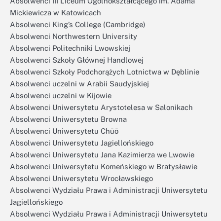
Absolwenci III Liceum Ogólnokształcącego im. Adama
Mickiewicza w Katowicach
Absolwenci King’s College (Cambridge)
Absolwenci Northwestern University
Absolwenci Politechniki Lwowskiej
Absolwenci Szkoły Głównej Handlowej
Absolwenci Szkoły Podchorążych Lotnictwa w Dęblinie
Absolwenci uczelni w Arabii Saudyjskiej
Absolwenci uczelni w Kijowie
Absolwenci Uniwersytetu Arystotelesa w Salonikach
Absolwenci Uniwersytetu Browna
Absolwenci Uniwersytetu Chūō
Absolwenci Uniwersytetu Jagiellońskiego
Absolwenci Uniwersytetu Jana Kazimierza we Lwowie
Absolwenci Uniwersytetu Komeńskiego w Bratysławie
Absolwenci Uniwersytetu Wrocławskiego
Absolwenci Wydziału Prawa i Administracji Uniwersytetu
Jagiellońskiego
Absolwenci Wydziału Prawa i Administracji Uniwersytetu