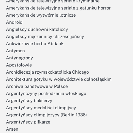
Amerykańskie telewizyjne seriale kryminalne
Amerykańskie telewizyjne seriale z gatunku horror
Amerykańskie wytwórnie lotnicze
Android
Angielscy duchowni katoliccy
Angielscy męczennicy chrześcijańscy
Ankwiczowie herbu Abdank
Antymon
Antynagrody
Apostołowie
Archidiecezja rzymskokatolicka Chicago
Architektura gotyku w województwie dolnośląskim
Archiwa państwowe w Polsce
Argentyńczycy pochodzenia włoskiego
Argentyńscy bokserzy
Argentyńscy medaliści olimpijscy
Argentyńscy olimpijczycy (Berlin 1936)
Argentyńscy piłkarze
Arsen