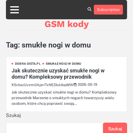
Skip
aluminumboatplans.com
aluminumboatplans.com
to
Subscription
Strona
Strona
Blog
Blog
Kategorie
Kategorie
Kontakt
Kontakt
czekoladkizlogo.pl
czekoladkizlogo.pl
content
główna
główna
GSM kody
dobra-
dobra-
dieta.pl
dieta.pl
opakowania-
opakowania-
reklamowe.pl
reklamowe.pl
Tag:
smukłe nogi w domu
plywoodboatplans.com
plywoodboatplans.com
Strony
Strony
ujednoznaczniające
ujednoznaczniające
DOBRA-DIETA.PL
SMUKŁE NOGI W DOMU
Jak skutecznie uzyskać smukłe nogi w
domu? Kompleksowy przewodnik
2026-05-19
KScbszUzxmiUkjariTxNEDIuldopMW
Jak skutecznie uzyskać smukłe nogi w domu? Kompleksowy
przewodnik Marzenie o smukłych nogach towarzyszy wielu
osobom, które chcą poprawić swoją…
Szukaj
Szukaj