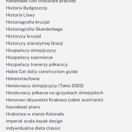
handmade rum chocolate pralines
Historia Bydgoszczy
Historia Litwy
Historiografia krucjat
Historiografia Skanderbega
Historycy krucjat
Historycy starożytnej Grecji
Hiszpańscy olimpijczycy
Hiszpańscy szermierze
Hiszpańscy trenerzy piłkarscy
Hobie Cat dolly construction guide
Hohenstaufowie
Hondurascy olimpijczycy (Tokio 2020)
Hondurascy piłkarze na igrzyskach olimpijskich
Honorowi obywatele Krakowa (zabór austriacki)
houseboat plans
Hrabstwa w stanie Kolorado
imperial scale kayak design
indywidualna dieta classic