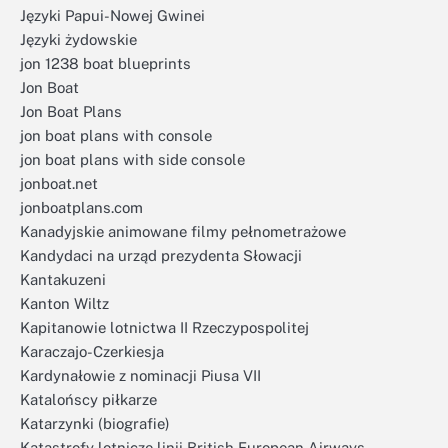
Języki Papui-Nowej Gwinei
Języki żydowskie
jon 1238 boat blueprints
Jon Boat
Jon Boat Plans
jon boat plans with console
jon boat plans with side console
jonboat.net
jonboatplans.com
Kanadyjskie animowane filmy pełnometrażowe
Kandydaci na urząd prezydenta Słowacji
Kantakuzeni
Kanton Wiltz
Kapitanowie lotnictwa II Rzeczypospolitej
Karaczajo-Czerkiesja
Kardynałowie z nominacji Piusa VII
Katalońscy piłkarze
Katarzynki (biografie)
Katastrofy lotnicze linii British European Airways