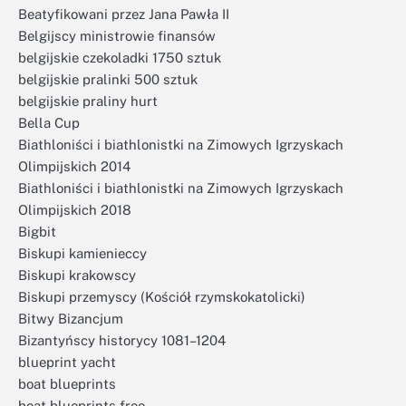
Beatyfikowani przez Jana Pawła II
Belgijscy ministrowie finansów
belgijskie czekoladki 1750 sztuk
belgijskie pralinki 500 sztuk
belgijskie praliny hurt
Bella Cup
Biathloniści i biathlonistki na Zimowych Igrzyskach
Olimpijskich 2014
Biathloniści i biathlonistki na Zimowych Igrzyskach
Olimpijskich 2018
Bigbit
Biskupi kamienieccy
Biskupi krakowscy
Biskupi przemyscy (Kościół rzymskokatolicki)
Bitwy Bizancjum
Bizantyńscy historycy 1081–1204
blueprint yacht
boat blueprints
boat blueprints free