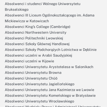
Absolwenci i studenci Wolnego Uniwersytetu
Brukselskiego
Absolwenci III Liceum Ogólnokształcącego im. Adama
Mickiewicza w Katowicach
Absolwenci King’s College (Cambridge)
Absolwenci Northwestern University
Absolwenci Politechniki Lwowskiej
Absolwenci Szkoły Głównej Handlowej
Absolwenci Szkoły Podchorążych Lotnictwa w Dęblinie
Absolwenci uczelni w Arabii Saudyjskiej
Absolwenci uczelni w Kijowie
Absolwenci Uniwersytetu Arystotelesa w Salonikach
Absolwenci Uniwersytetu Browna
Absolwenci Uniwersytetu Chūō
Absolwenci Uniwersytetu Jagiellońskiego
Absolwenci Uniwersytetu Jana Kazimierza we Lwowie
Absolwenci Uniwersytetu Komeńskiego w Bratysławie
Absolwenci Uniwersytetu Wrocławskiego
Absolwenci Wydziału Prawa i Administracji Uniwersytetu