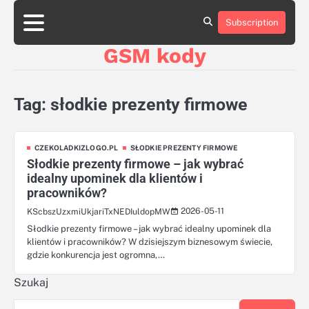
Skip
aluminumboatplans.com
aluminumboatplans.com
to
Subscription
Strona
Strona
Blog
Blog
Kategorie
Kategorie
Kontakt
Kontakt
czekoladkizlogo.pl
czekoladkizlogo.pl
content
główna
główna
GSM kody
dobra-
dobra-
dieta.pl
dieta.pl
opakowania-
opakowania-
reklamowe.pl
reklamowe.pl
Tag:
słodkie prezenty firmowe
plywoodboatplans.com
plywoodboatplans.com
Strony
Strony
ujednoznaczniające
ujednoznaczniające
CZEKOLADKIZLOGO.PL
SŁODKIE PREZENTY FIRMOWE
Słodkie prezenty firmowe – jak wybrać
idealny upominek dla klientów i
pracowników?
2026-05-11
KScbszUzxmiUkjariTxNEDIuldopMW
Słodkie prezenty firmowe – jak wybrać idealny upominek dla
klientów i pracowników? W dzisiejszym biznesowym świecie,
gdzie konkurencja jest ogromna,…
Szukaj