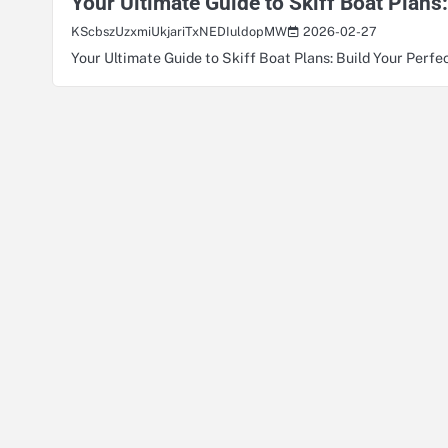
Your Ultimate Guide to Skiff Boat Plans:
2026-02-27
KScbszUzxmiUkjariTxNEDIuldopMW
Your Ultimate Guide to Skiff Boat Plans: Build Your Perfec