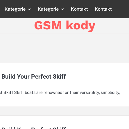
Kategorie
Kategorie
Kontakt
Kontakt
Strona
Strona
Blog
Blog
Katego
główna
główna
GSM kody
 Build Your Perfect Skiff
 Skiff Skiff boats are renowned for their versatility, simplicity,