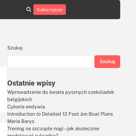
aluminumboatplans.com
aluminumboatplans.com
Subscription
rie
Kategorie
Kontakt
Kontakt
czekoladkizlogo.pl
czekoladkizlogo.pl
dobra-
dobra-
dieta.pl
dieta.pl
opakowania-
opakowania-
reklamowe.pl
reklamowe.pl
plywoodboatplans.com
plywoodboatplans.com
Szukaj
Strony
Strony
ujednoznaczniające
ujednoznaczniające
Szukaj
Ostatnie wpisy
Wprowadzenie do świata pysznych czekoladek
belgijskich
Cykoria endywia
Introduction to Detailed 12 Foot Jon Boat Plans
Maria Barys
Trening na szczupłe nogi – jak skutecznie
modelować sylwetkę?