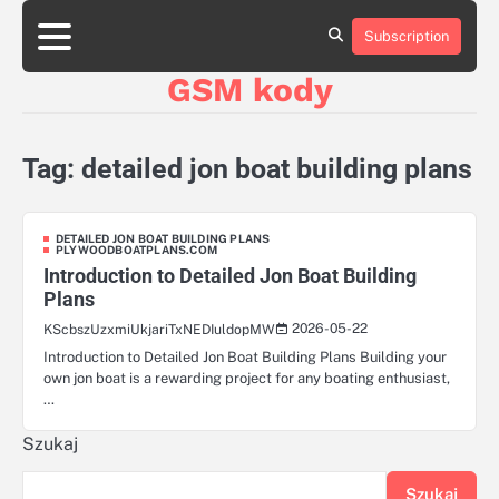
Skip
aluminumboatplans.com
aluminumboatplans.com
to
Subscription
Strona
Strona
Blog
Blog
Kategorie
Kategorie
Kontakt
Kontakt
czekoladkizlogo.pl
czekoladkizlogo.pl
content
główna
główna
GSM kody
dobra-
dobra-
dieta.pl
dieta.pl
opakowania-
opakowania-
reklamowe.pl
reklamowe.pl
Tag:
detailed jon boat building plans
plywoodboatplans.com
plywoodboatplans.com
Strony
Strony
ujednoznaczniające
ujednoznaczniające
DETAILED JON BOAT BUILDING PLANS
PLYWOODBOATPLANS.COM
Introduction to Detailed Jon Boat Building
Plans
2026-05-22
KScbszUzxmiUkjariTxNEDIuldopMW
Introduction to Detailed Jon Boat Building Plans Building your
own jon boat is a rewarding project for any boating enthusiast,
…
Szukaj
Szukaj