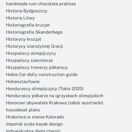
handmade rum chocolate pralines
Historia Bydgoszczy
Historia Litwy
Historiografia krucjat
Historiografia Skanderbega
Historycy krucjat
Historycy starożytnej Grecji
Hiszpańscy olimpijczycy
Hiszpańscy szermierze
Hiszpańscy trenerzy piłkarscy
Hobie Cat dolly construction guide
Hohenstaufowie
Hondurascy olimpijczycy (Tokio 2020)
Hondurascy piłkarze na igrzyskach olimpijskich
Honorowi obywatele Krakowa (zabór austriacki)
houseboat plans
Hrabstwa w stanie Kolorado
imperial scale kayak design
indywidualna dieta classic