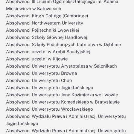
Absolwenci III Liceum Ogólnokształcącego im. Adama
Mickiewicza w Katowicach
Absolwenci King’s College (Cambridge)
Absolwenci Northwestern University
Absolwenci Politechniki Lwowskiej
Absolwenci Szkoły Głównej Handlowej
Absolwenci Szkoły Podchorążych Lotnictwa w Dęblinie
Absolwenci uczelni w Arabii Saudyjskiej
Absolwenci uczelni w Kijowie
Absolwenci Uniwersytetu Arystotelesa w Salonikach
Absolwenci Uniwersytetu Browna
Absolwenci Uniwersytetu Chūō
Absolwenci Uniwersytetu Jagiellońskiego
Absolwenci Uniwersytetu Jana Kazimierza we Lwowie
Absolwenci Uniwersytetu Komeńskiego w Bratysławie
Absolwenci Uniwersytetu Wrocławskiego
Absolwenci Wydziału Prawa i Administracji Uniwersytetu
Jagiellońskiego
Absolwenci Wydziału Prawa i Administracji Uniwersytetu