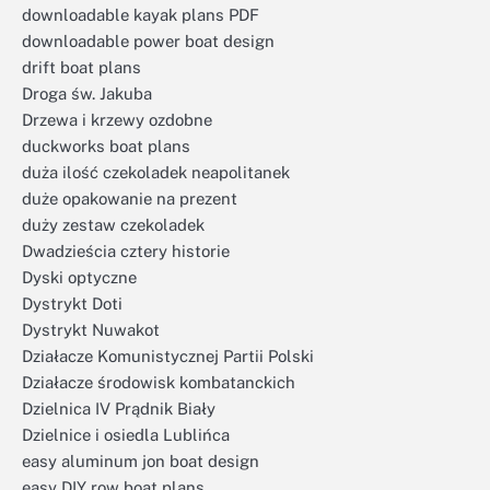
downloadable kayak plans PDF
downloadable power boat design
drift boat plans
Droga św. Jakuba
Drzewa i krzewy ozdobne
duckworks boat plans
duża ilość czekoladek neapolitanek
duże opakowanie na prezent
duży zestaw czekoladek
Dwadzieścia cztery historie
Dyski optyczne
Dystrykt Doti
Dystrykt Nuwakot
Działacze Komunistycznej Partii Polski
Działacze środowisk kombatanckich
Dzielnica IV Prądnik Biały
Dzielnice i osiedla Lublińca
easy aluminum jon boat design
easy DIY row boat plans