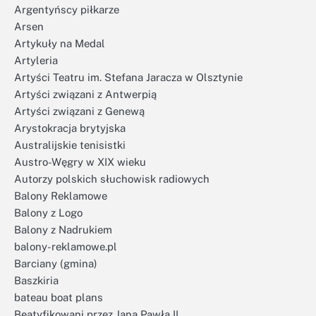
Argentyńscy piłkarze
Arsen
Artykuły na Medal
Artyleria
Artyści Teatru im. Stefana Jaracza w Olsztynie
Artyści związani z Antwerpią
Artyści związani z Genewą
Arystokracja brytyjska
Australijskie tenisistki
Austro-Węgry w XIX wieku
Autorzy polskich słuchowisk radiowych
Balony Reklamowe
Balony z Logo
Balony z Nadrukiem
balony-reklamowe.pl
Barciany (gmina)
Baszkiria
bateau boat plans
Beatyfikowani przez Jana Pawła II