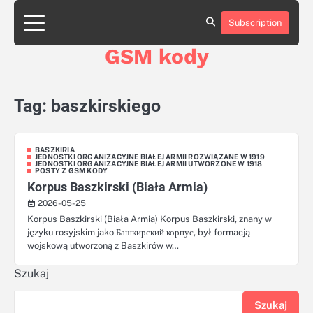
Skip
aluminumboatplans.com
aluminumboatplans.com
to
Subscription
Strona
Strona
Blog
Blog
Kategorie
Kategorie
Kontakt
Kontakt
czekoladkizlogo.pl
czekoladkizlogo.pl
content
główna
główna
GSM kody
dobra-
dobra-
dieta.pl
dieta.pl
opakowania-
opakowania-
reklamowe.pl
reklamowe.pl
Tag:
baszkirskiego
plywoodboatplans.com
plywoodboatplans.com
Strony
Strony
ujednoznaczniające
ujednoznaczniające
BASZKIRIA
JEDNOSTKI ORGANIZACYJNE BIAŁEJ ARMII ROZWIĄZANE W 1919
JEDNOSTKI ORGANIZACYJNE BIAŁEJ ARMII UTWORZONE W 1918
POSTY Z GSM KODY
Korpus Baszkirski (Biała Armia)
2026-05-25
Korpus Baszkirski (Biała Armia) Korpus Baszkirski, znany w
języku rosyjskim jako Башкирский корпус, był formacją
wojskową utworzoną z Baszkirów w…
Szukaj
Szukaj