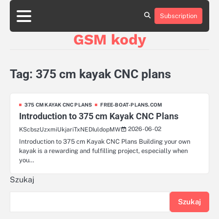
Skip
aluminumboatplans.com
aluminumboatplans.com
to
Subscription
Strona
Strona
Blog
Blog
Kategorie
Kategorie
Kontakt
Kontakt
czekoladkizlogo.pl
czekoladkizlogo.pl
content
główna
główna
GSM kody
dobra-
dobra-
dieta.pl
dieta.pl
opakowania-
opakowania-
reklamowe.pl
reklamowe.pl
Tag:
375 cm kayak CNC plans
plywoodboatplans.com
plywoodboatplans.com
Strony
Strony
ujednoznaczniające
ujednoznaczniające
375 CM KAYAK CNC PLANS
FREE-BOAT-PLANS.COM
Introduction to 375 cm Kayak CNC Plans
2026-06-02
KScbszUzxmiUkjariTxNEDIuldopMW
Introduction to 375 cm Kayak CNC Plans Building your own
kayak is a rewarding and fulfilling project, especially when
you…
Szukaj
Szukaj