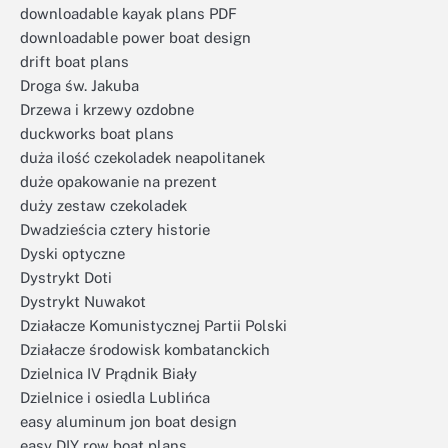
downloadable kayak plans PDF
downloadable power boat design
drift boat plans
Droga św. Jakuba
Drzewa i krzewy ozdobne
duckworks boat plans
duża ilość czekoladek neapolitanek
duże opakowanie na prezent
duży zestaw czekoladek
Dwadzieścia cztery historie
Dyski optyczne
Dystrykt Doti
Dystrykt Nuwakot
Działacze Komunistycznej Partii Polski
Działacze środowisk kombatanckich
Dzielnica IV Prądnik Biały
Dzielnice i osiedla Lublińca
easy aluminum jon boat design
easy DIY row boat plans