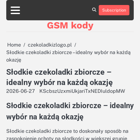
Skip
aluminumboatplans.com
aluminumboatplans.com
to
Subscription
Strona
Strona
Blog
Blog
Kategorie
Kategorie
Kontakt
Kontakt
czekoladkizlogo.pl
czekoladkizlogo.pl
content
główna
główna
GSM kody
dobra-
dobra-
dieta.pl
dieta.pl
opakowania-
opakowania-
reklamowe.pl
reklamowe.pl
Home
czekoladkizlogo.pl
plywoodboatplans.com
plywoodboatplans.com
Słodkie czekoladki zbiorcze – idealny wybór na każdą
Strony
Strony
okazję
ujednoznaczniające
ujednoznaczniające
Słodkie czekoladki zbiorcze –
idealny wybór na każdą okazję
2026-06-27
KScbszUzxmiUkjariTxNEDIuldopMW
Słodkie czekoladki zbiorcze – idealny
wybór na każdą okazję
Słodkie czekoladki zbiorcze to doskonały sposób na
zaspokojenie ochoty na słodkości w większej grupie