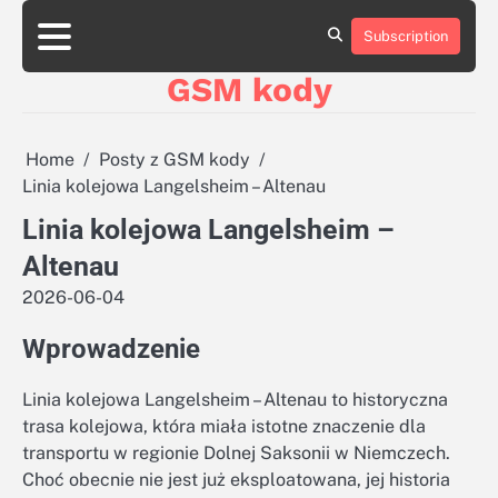
Skip
aluminumboatplans.com
aluminumboatplans.com
to
Subscription
Strona
Strona
Blog
Blog
Kategorie
Kategorie
Kontakt
Kontakt
czekoladkizlogo.pl
czekoladkizlogo.pl
content
główna
główna
GSM kody
dobra-
dobra-
dieta.pl
dieta.pl
opakowania-
opakowania-
reklamowe.pl
reklamowe.pl
Home
Posty z GSM kody
plywoodboatplans.com
plywoodboatplans.com
Linia kolejowa Langelsheim – Altenau
Strony
Strony
ujednoznaczniające
ujednoznaczniające
Linia kolejowa Langelsheim –
Altenau
2026-06-04
Wprowadzenie
Linia kolejowa Langelsheim – Altenau to historyczna
trasa kolejowa, która miała istotne znaczenie dla
transportu w regionie Dolnej Saksonii w Niemczech.
Choć obecnie nie jest już eksploatowana, jej historia