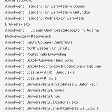
(okres zaborów)
Absolwenci i studenci Uniwersytetu w Bolonii
Absolwenci i studenci Uniwersytetu w Getyndze
Absolwenci i studenci Wolnego Uniwersytetu
Brukselskiego
Absolwenci III Liceum Ogólnokształcącego im. Adama
Mickiewicza w Katowicach
Absolwenci King’s College (Cambridge)
Absolwenci Northwestern University
Absolwenci Politechniki Lwowskiej
Absolwenci Szkoły Głównej Handlowej
Absolwenci Szkoły Podchorążych Lotnictwa w Dęblinie
Absolwenci uczelni w Arabii Saudyjskiej
Absolwenci uczelni w Kijowie
Absolwenci Uniwersytetu Arystotelesa w Salonikach
Absolwenci Uniwersytetu Browna
Absolwenci Uniwersytetu Chūō
Absolwenci Uniwersytetu Jagiellońskiego
Absolwenci Uniwersytetu Jana Kazimierza we Lwowie