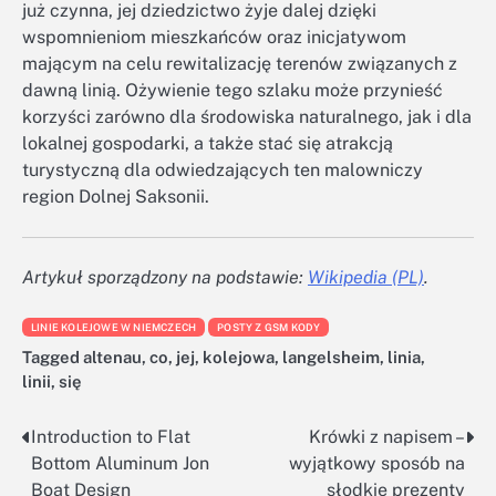
już czynna, jej dziedzictwo żyje dalej dzięki
wspomnieniom mieszkańców oraz inicjatywom
mającym na celu rewitalizację terenów związanych z
dawną linią. Ożywienie tego szlaku może przynieść
korzyści zarówno dla środowiska naturalnego, jak i dla
lokalnej gospodarki, a także stać się atrakcją
turystyczną dla odwiedzających ten malowniczy
region Dolnej Saksonii.
Artykuł sporządzony na podstawie:
Wikipedia (PL)
.
LINIE KOLEJOWE W NIEMCZECH
POSTY Z GSM KODY
Tagged
altenau
,
co
,
jej
,
kolejowa
,
langelsheim
,
linia
,
linii
,
się
Introduction to Flat
Krówki z napisem –
Nawigacja
Bottom Aluminum Jon
wyjątkowy sposób na
wpisu
Boat Design
słodkie prezenty